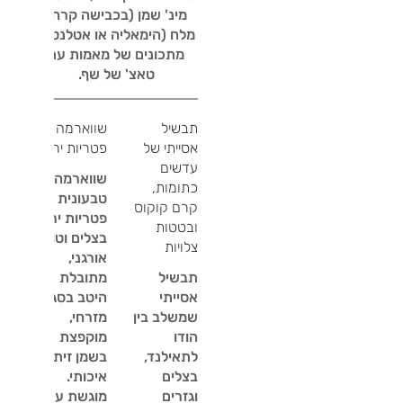
מינ' שמן (בכבישה קרה)
מלח (הימאליה או אטלנטי),
מתכונים של מאמות עם
טאצ' של שף.
תבשיל
שווארמה
אסייתי של
פטריות ירדן
עדשים
שווארמה
כתומות,
טבעונית של
קרם קוקוס
פטריות ירדן,
ובטטות
בצלים וטופו
צלויות
אורגני,
תבשיל
מתובלת
אסייתי
היטב בסגנון
שמשלב בין
מזרחי,
הודו
מוקפצת
לתאילנד,
בשמן זית
בצלים
איכותי.
וגזרים
מוגשת עם