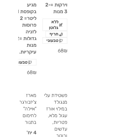
וירקות =2-
מגיע
3 מנות
בקופסת 1
ליטר= 2
ללא
פרוסות
גלוטן
לזניה
חריף
גדולות =2
טבעוני
מנות
‏68 ‏₪
עיקריות.
טבעוני
‏68 ‏₪
פשטידת עלי
מארז
מנגולד
צ'יזבורגר
במילוי אורז
"איילה"
עגול מלא,
לחימום
פטריות,
בתנור
עדשים
4 יח'
ורוטב