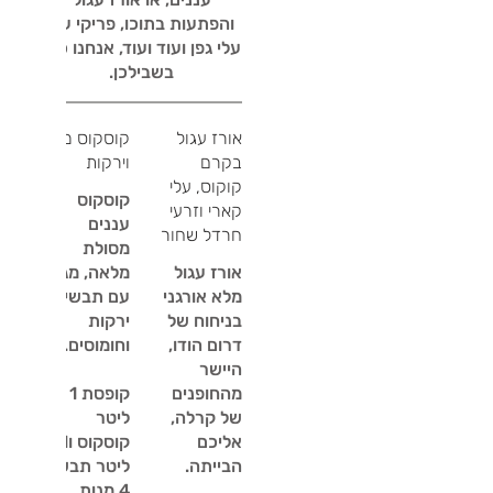
והפתעות בתוכו, פריקי עם
עלי גפן ועוד ועוד, אנחנו כאן
בשבילכן.
אורז עגול
קוסקוס מלא
בקרם
וירקות
קוקוס, עלי
קוסקוס
קארי וזרעי
עננים
חרדל שחור
מסולת
אורז עגול
מלאה, מגיע
מלא אורגני
עם תבשיל
בניחוח של
ירקות
דרום הודו,
היישר
מהחופנים
קופסת 1
של קרלה,
ליטר
אליכם
קוסקוס ו1
ליטר תבשיל
4 מנות.