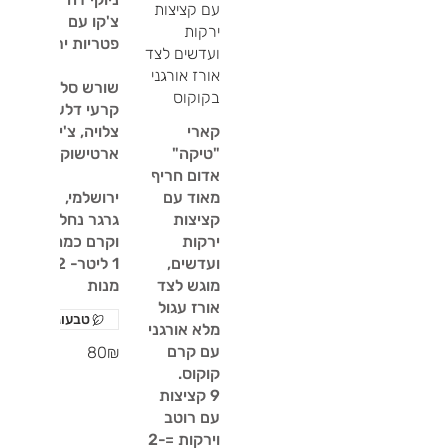
עם קציצות
צ'קו עם
ירקות
ועדשים לצד
אורז אורגני
שורש סלרי,
בקוקוס
קרעי דלעת
קארי
צלויה, צ'יפס
"טיקה"
אדום חריף
מאוד עם
ירושלמי,
קציצות
גרגר נחלים
ירקות
וקרם כמהין.
ועדשים,
1 ליטר- 2
מוגש לצד
מנות
אורז עגול
טבעוני
מלא אורגני
עם קרם
‏80 ‏₪
9 קציצות
עם רוטב
וירקות =2-