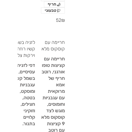
חריף
טבעוני
‏52 ‏₪
חריימה עם
לזניה בשמל
קוסקוס מלא
קשיו רוזה
וירקות צלויים
חריימה עם
קציצות טופו
דפי לזניה
אורגני, רוטב
עסיסיים, עם
חריף של
בשמל קשיו,
אמא
עגבניות
מרוקאית
ומוסקט,
עם עגבניות
בטטה,
וחומוסים,
חצילים,
מוגש לצד
וזוקיני
קלויים
9 קציצות
עם רוטב