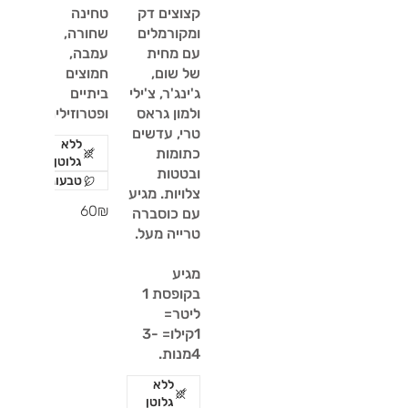
קצוצים דק
טחינה
ומקורמלים
שחורה,
עם מחית
עמבה,
של שום,
חמוצים
ג'ינג'ר, צ'ילי
ביתיים
ולמון גראס
ופטרוזיליה
טרי, עדשים
ללא
כתומות
גלוטן
ובטטות
טבעוני
צלויות. מגיע
‏60 ‏₪
עם כוסברה
מגיע
בקופסת 1
ליטר=
1קילו= 3-
4מנות.
ללא
גלוטן