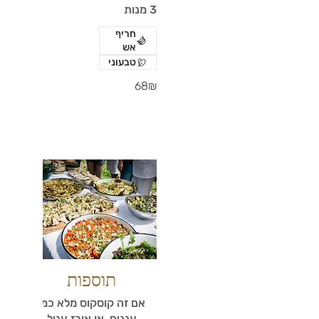
3 מנות
חריף
אש
טבעוני
‏68 ‏₪
תוספות
אם זה קוסקוס מלא כמו
עננים, או אורז עגול