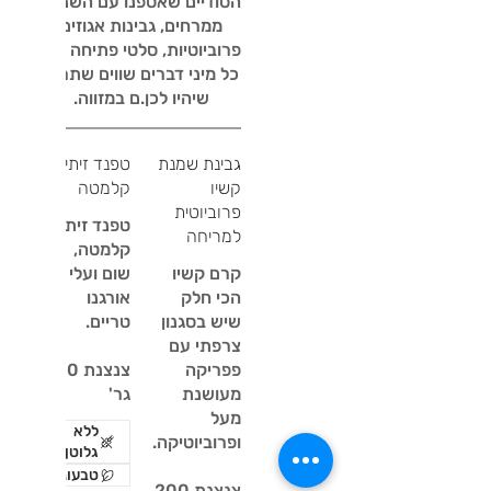
הסודיים שאספנו עם השנים,
ממרחים, גבינות אגוזים
פרוביוטיות, סלטי פתיחה וגם
כל מיני דברים שווים שתרצו
שיהיו לכן.ם במזווה.
גבינת שמנת
טפנד זיתי
קשיו
קלמטה
פרוביוטית
טפנד זיתי
למריחה
קלמטה,
קרם קשיו
שום ועלי
הכי חלק
אורגנו
שיש בסגנון
צרפתי עם
פפריקה
צנצנת 200
מעושנת
גר'
מעל
ללא
גלוטן
טבעוני
צנצנת 200