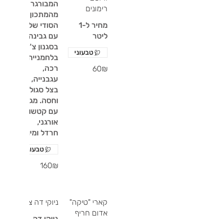
המבורגר
רימונים
מהמתכון
מחיר ל-1
הסודי שלנו
ליטר
עם גבינה
בסגנון צ'דר
טבעוני
בלחמנייה
רכה,
‏60 ‏₪
עגבנייה,
בצל סגול
וחסה. מגיע
עם קטשופ
אורגני,
חרדל ומיונז.
טבעוני
‏160 ‏₪
קארי "טיקה"
ניוקי דה צ׳קו
אדום חריף
ניוקי דה